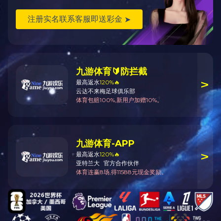
法律声明
隐私政策
在您开始访问、浏览及使用本网站前，敬请仔细阅读此声明的
所有条款。您一旦浏览、使用本网站，即表明您已经
同意接受本声明条款的约束。
Copyright © Shanghai Magus Technology Co., Ltd. All rights
reserved
沪ICP备13012546号-1
咨询热线：021-33674360
9U.COM九游体育(中国大陆)科技公司
|
LY体育·(国际)官方网站
|
华体会平台
|
kaiyun开云官方网站
|
乐鱼注册_乐鱼（中国）
|
开
云电子入口_开云(中国)
|
开云足球登录_开云体育登录（中国）
|